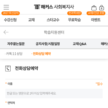
2027 최신강의
전과목 0원!
교재+인강 포함
수강신청
교재
스타교수
무료학습
이벤트
학습지원센터
자주묻는질문
공지사항/시험일정
교재 Q&A
해커
· 전화상담 예약
· 카톡 1:1 상담
전화상담예약
*
이름
*필수
*
연락처