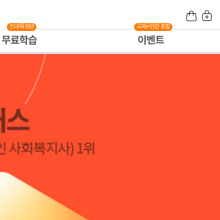
전과목 0원!
교재+인강 포함
무료학습
이벤트