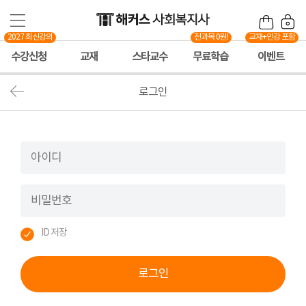
2027 최신강의
전과목 0원!
교재+인강 포함
수강신청
교재
스타교수
무료학습
이벤트
로그인
ID 저장
로그인