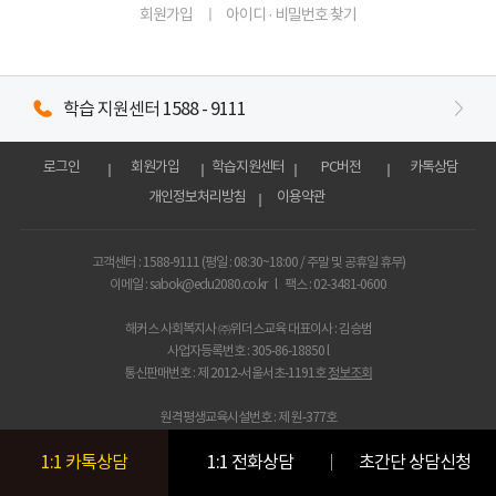
회원가입
아이디 ·
비밀번호 찾기
학습 지원센터
1588 - 9111
로그인
회원가입
학습지원센터
PC버전
카톡상담
개인정보처리방침
이용약관
고객센터 : 1588-9111 (평일 : 08:30~18:00 / 주말 및 공휴일 휴무)
이메일 : sabok@edu2080.co.kr
l
팩스 : 02-3481-0600
해커스 사회복지사 ㈜위더스교육 대표이사 : 김승범
사업자등록번호 : 305-86-18850 l
통신판매번호 : 제 2012-서울서초-1191호
정보조회
원격평생교육시설번호 : 제 원-377호
[호스팅 제공자 : 네이버클라우드주식회사]
1:1 카톡상담
1:1 전화상담
초간단 상담신청
주소 : 서울시 서초구 서초동 1317-31 세계빌딩 7층