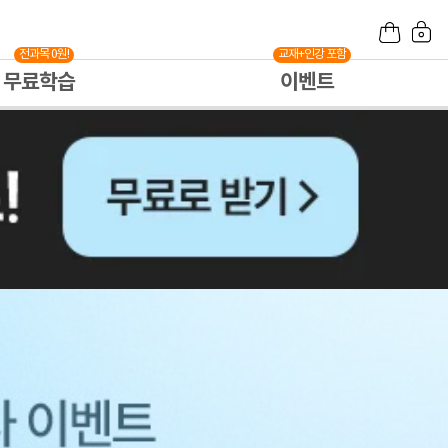
전과목 0원!
교재+인강 포함
무료학습
이벤트