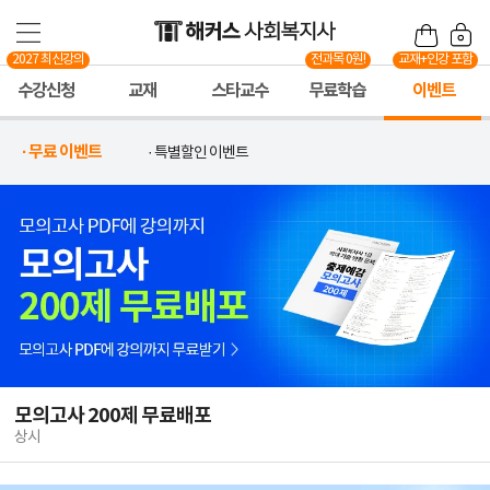
2027 최신강의
전과목 0원!
교재+인강 포함
수강신청
교재
스타교수
무료학습
이벤트
· 무료 이벤트
· 특별할인 이벤트
모의고사 200제 무료배포
상시