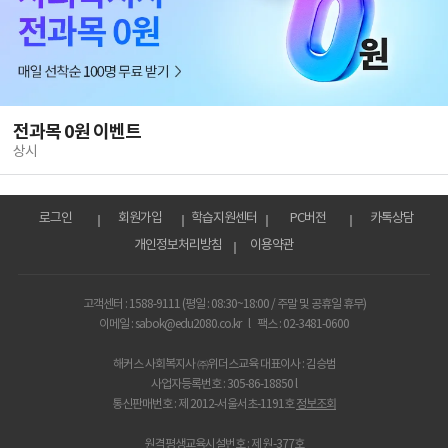
전과목 0원 이벤트
상시
로그인
회원가입
학습지원센터
PC버전
카톡상담
개인정보처리방침
이용약관
고객센터 : 1588-9111 (평일 : 08:30~18:00 / 주말 및 공휴일 휴무)
이메일 : sabok@edu2080.co.kr
l
팩스 : 02-3481-0600
해커스 사회복지사 ㈜위더스교육 대표이사 : 김승범
사업자등록번호 : 305-86-18850 l
통신판매번호 : 제 2012-서울서초-1191호
정보조회
원격평생교육시설번호 : 제 원-377호